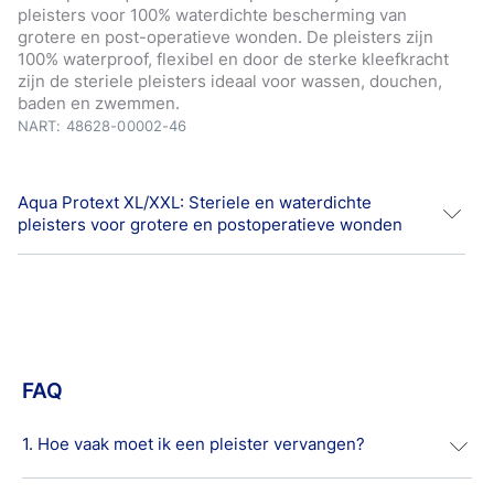
pleisters voor 100% waterdichte bescherming van
grotere en post-operatieve wonden. De pleisters zijn
100% waterproof, flexibel en door de sterke kleefkracht
zijn de steriele pleisters ideaal voor wassen, douchen,
baden en zwemmen.
NART: 48628-00002-46
Aqua Protext XL/XXL: Steriele en waterdichte
pleisters voor grotere en postoperatieve wonden
Hansaplast Aqua Protect XL/XXL pleisters zijn steriele
pleisters voor 100% waterdichte bescherming van
grotere en postoperatieve wonden.
De pleisters zijn 100% waterdicht, flexibel en door de
FAQ
sterke kleefkracht zijn de steriele pleisters ideaal voor
wassen, douchen, baden en zwemmen. Het grote
wondkussen heeft een schokabsorberende werking en
1. Hoe vaak moet ik een pleister vervangen?
beschermt uw wond zonder eraan te plakken
*Hansaplast-pleisters blokkeren 99% van de bacteriën