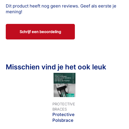
Thermo-Tech materiaal zorgt voor warmte, wat de
Dit product heeft nog geen reviews. Geef als eerste je
bloedsomloop bevordert en het herstel ondersteunt.
mening!
Schrijf een beoordeling
Misschien vind je het ook leuk
PROTECTIVE
BRACES
Protective
Polsbrace