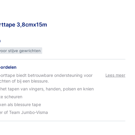
rttape
3,8cmx15m
n
oor stijve gewrichten
oordelen
orttape biedt betrouwbare ondersteuning voor
Lees meer
hten of bij een blessure.
 het tapen van vingers, handen, polsen en knien
te scheuren
ken als blessure tape
lier of Team Jumbo-Visma