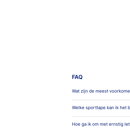
FAQ
Wat zijn de meest voorkom
Welke sporttape kan ik het 
Er zijn vijf veel voorkomend
1. Verrekking
Een verrekking van de spier
Hoe ga ik om met ernstig let
Het hangt van de omstandigh
Hierdoor kan de spier opzwe