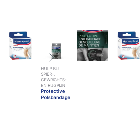
HULP BIJ
SPIER-,
GEWRICHTS-
EN RUGPIJN
Protective
Polsbandage