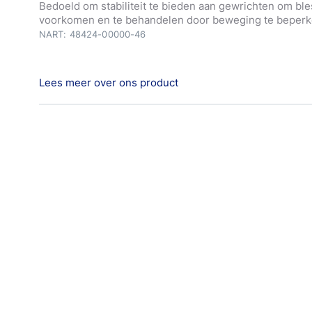
Bedoeld om stabiliteit te bieden aan gewrichten om ble
voorkomen en te behandelen door beweging te beperk
NART: 48424-00000-46
Lees meer over ons product
Sporttape Hansaplast Sporttape biedt betrouwbare on
zwakke gewrichten of bij een blessure. Geschikt voor h
vingers, handen, polsen en knieën Eenvoudig af te sch
gebruiken als blessure tape Last van spierpijn? Bekijk
Spiral Heat Multipurpose Flexibele Warmtepleisters.