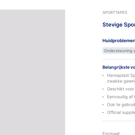
SPORTTAPES
Stevige
Spo
Huidprobleme
Ondersteuning v
Belangrijkste v
Hansaplast Sp
zwakke gewric
Geschikt voor
Eenvoudig af 
Ook te gebrui
Official supp
Formaat