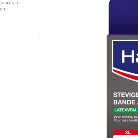
ssures te
en.
dersteuning voor
et tapen van
euren Ook te
 ook Hansaplast