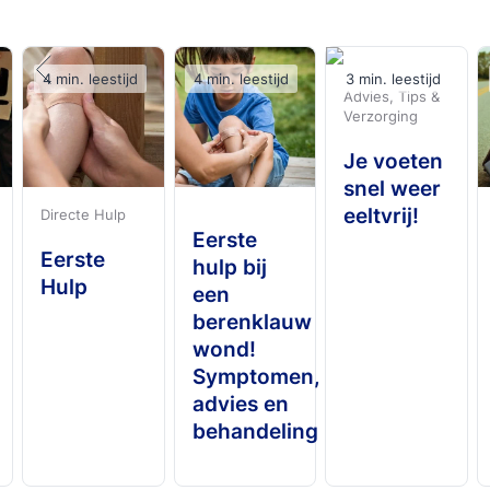
4 min. leestijd
4 min. leestijd
3 min. leestijd
Advies, Tips &
Verzorging
Je voeten
snel weer
eeltvrij!
Directe Hulp
Eerste
Eerste
hulp bij
Hulp
een
berenklauw
wond!
Symptomen,
advies en
behandeling