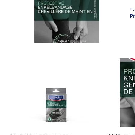
Hul
Pr