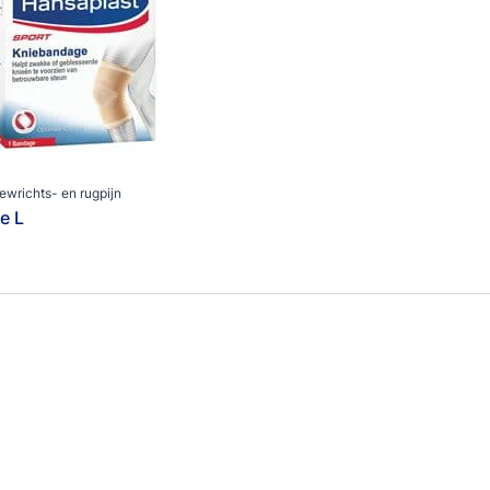
gewrichts- en rugpijn
e L