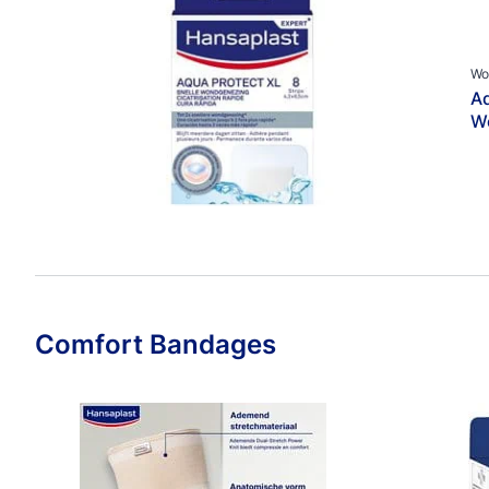
Wo
Aq
W
Comfort Bandages