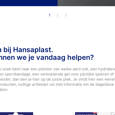
Our commitment
Onze inzet
ducten
Littekenvervager
ver Hansaplast
Over Hansaplas
eondersteuning
1
2
3
Bandages
Our commitment
Meer informatie
Populaire produc
 bij Hansaplast.
nnen we je vandaag helpen?
 zoek bent naar een pleister van welke aard ook, een hydrate
n sportbandage, een verkoelende gel voor pijnlijke spieren of 
ister, dan ben je hier op de juiste plek. Je vindt hier een were
roducten, nuttige artikelen vol met informatie om de dagelijkse 
jken.