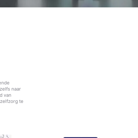
t
ten
rende
zelfs naar
ld van
zelfzorg te