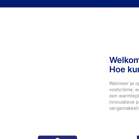
Gipskennis
Compressiepro
O
Sport en buiten
Andere blessur
producten
Wondverzorging
Sporttapes & 
Welkom
Hoe ku
Wanneer je op
voetcrème, ee
een warmteple
innovatieve p
vergemakkeli