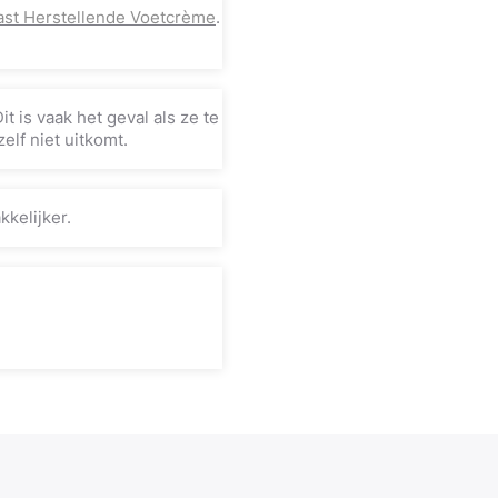
ast Herstellende Voetcrème
.
 is vaak het geval als ze te
elf niet uitkomt.
kelijker.