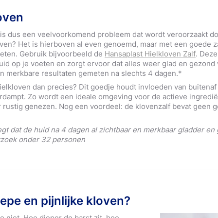
loven
 is dus een veelvoorkomend probleem dat wordt veroorzaakt door
oven? Het is hierboven al even genoemd, maar met een goede za
eten. Gebruik bijvoorbeeld de
Hansaplast Hielkloven Zalf
. Deze
id op je voeten en zorgt ervoor dat alles weer glad en gezond w
en merkbare resultaten gemeten na slechts 4 dagen.*
ielkloven dan precies? Dit goedje houdt invloeden van buitenaf
verdampt. Zo wordt een ideale omgeving voor de actieve ingredi
 rustig genezen. Nog een voordeel: de klovenzalf bevat geen g
gt dat de huid na 4 dagen al zichtbaar en merkbaar gladder en 
rzoek onder 32 personen
iepe en pijnlijke kloven?
e niet. Hoe dieper de barst zit, hoe