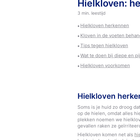
Hielkloven: h
Gipskennis
Compressiepro
O
Sport en buiten
Andere blessur
3 min. leestijd
producten
Wondverzorging
Hielkloven herkennen
Sporttapes & 
Kloven in de voeten behan
Tips tegen hielkloven
Wat te doen bij diepe en pi
Hielkloven voorkomen
Hielkloven herk
Soms is je huid zo droog dat
op de hielen, omdat alles hie
plekken noemen we hielklov
gevallen raken ze geïrriteer
Hielkloven komen net als
hi