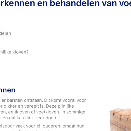
erkennen en behandelen van vo
Our commitment
Onze inzet
ducten
Littekenvervager
ver Hansaplast
Over Hansaplas
eondersteuning
Bandages
Our commitment
Meer informatie
Populaire produc
delen
jnlijke kloven?
ennen
 er barsten ontstaan. Dit komt vooral voor
r dikker en vereelt is. Deze pijnlijke
en, eeltkloven of voetkloven. In sommige
d en dat kan flink zeer doen.
elspoor
vaak voor bij ouderen, omdat hun