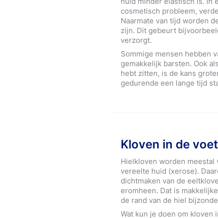
huid minder elastisch is. In 
cosmetisch probleem, verder 
Naarmate van tijd worden de 
zijn. Dit gebeurt bijvoorbeel
verzorgt.
Sommige mensen hebben van 
gemakkelijk barsten. Ook als
hebt zitten, is de kans grote
gedurende een lange tijd st
Kloven in de voe
Hielkloven worden meestal 
vereelte huid (xerose). Daa
dichtmaken van de eeltklov
eromheen. Dat is makkelijk
de rand van de hiel bijzonder
Wat kun je doen om kloven i