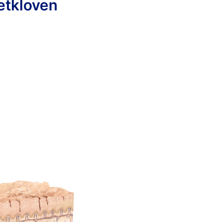
etkloven
t
ten