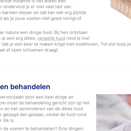
eerste instantie is het alleen een
ondervind je er niet veel last van.
barsten dieper en dat kan wél erg pijnlijk
d als je jouw voeten niet goed reinigt of
nature een droge huid. Bij hen ontstaan
 je een erg dikke,
vereelte huid
rond je hiel
r dat je een keer te maken krijgt met voetkloven. Tot slot loop je
aat of open schoenen draagt.
ten behandelen
veroorzaakt door een heel droge en
rom moet de behandeling gericht zijn op het
en en het verminderen van de dikke huid
er gezegd dan gedaan, omdat de huid rond
 dik is.
n de voeten te behandelen? Drie dingen: