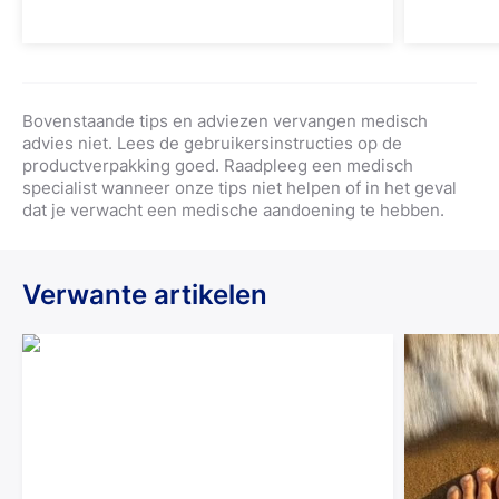
gehydrateerd en is daardoor beter
gewenst 
bestand tegen blaarvorming
worden g
Patches 
op pijnli
Bovenstaande tips en adviezen vervangen medisch
advies niet. Lees de gebruikersinstructies op de
productverpakking goed. Raadpleeg een medisch
specialist wanneer onze tips niet helpen of in het geval
dat je verwacht een medische aandoening te hebben.
Verwante artikelen