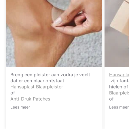
Breng een pleister aan zodra je voelt
Hansapla
dat er een blaar ontstaat
.
zijn
fant
Hansaplast Blaarpleister
hielen of
of
Blaarplei
Anti-Druk Patches
of
zijn de eerste opties voor zelfhulp.
Blaarplei
Lees meer
Lees meer
Beide vormen een kussentje rond
bedekken
blaren en beschermen zelfs open
perfecte
blaren tegen infectie en vuil.
nauwelijk
Hansaplast Blaarpleister Groot
een blaar